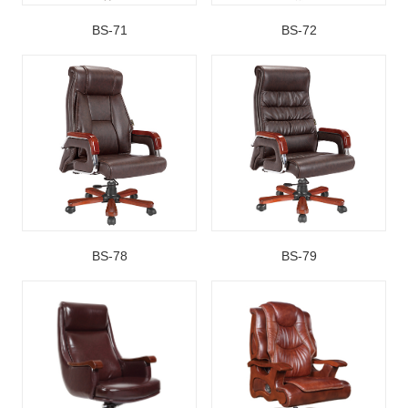
BS-71
BS-72
BS-78
BS-79