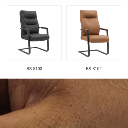
BS-8103
BS-8102