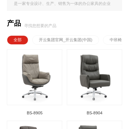
是一家专业设计、生产、销售为一体的办公家具的企业
产品
寻找您想要的产品
全部
开云集团官网_开云集团(中国)
中班椅
BS-8905
BS-8904