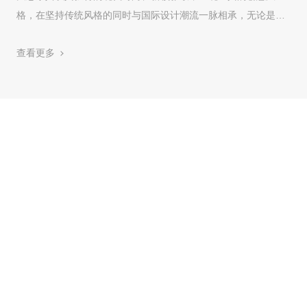
格，在坚持传统风格的同时与国际设计潮流一脉相承，无论是线
条与弧度，都塑造一派时尚格调，在色彩的运用上更显蕙质兰
查看更多
心，或冷峻不羁，或简约明快，让点、线、面在优雅与延伸里呈
现别样的霸气风采。
资讯
info
不按套路更精彩 2016上海家具展潮流趋势大解剖
家