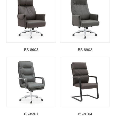
BS-8903
BS-8902
BS-8301
BS-8104