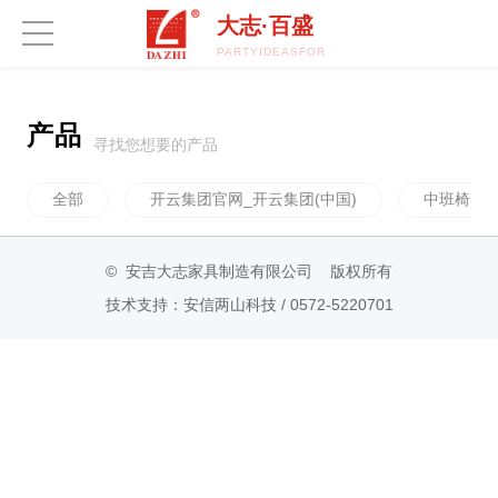
开云集团官网_开云集团(中国)
大志·百盛
PARTYIDEASFORA50THBIRTHDAY.COM
产品
寻找您想要的产品
全部
开云集团官网_开云集团(中国)
中班椅
© 安吉大志家具制造有限公司 版权所有
技术支持：安信两山科技 / 0572-5220701