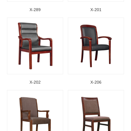
X-289
X-201
X-202
X-206