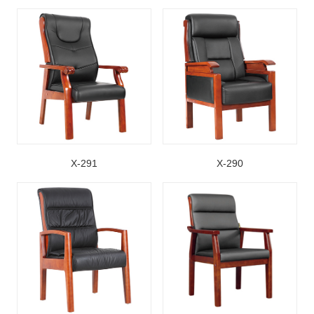
X-291
X-290